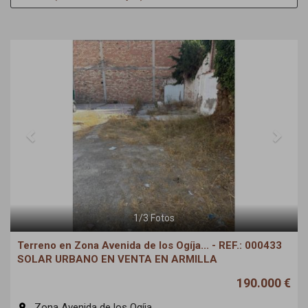
Previous
Next
1
/
3
Fotos
Terreno en Zona Avenida de los Ogíja... - REF.: 000433
SOLAR URBANO EN VENTA EN ARMILLA
190.000 €
Zona Avenida de los Ogíja...
room