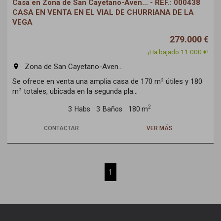
Casa en Zona de San Cayetano-Aven... - REF.: 000438
CASA EN VENTA EN EL VIAL DE CHURRIANA DE LA
VEGA
279.000 €
¡Ha bajado 11.000 €!
Zona de San Cayetano-Aven...
room
Se ofrece en venta una amplia casa de 170 m² útiles y 180
m² totales, ubicada en la segunda pla...
2
3
Habs
3
Baños
180 m
CONTACTAR
VER MÁS
1