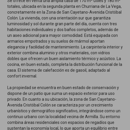
Se ofrece en venta una amplia casa de 170 m² útiles y 180 m²
totales, ubicada en la segunda planta en Churriana de La Vega,
concretamente en la Zona de San Cayetano-Avenida Cristóbal
Colón. La vivienda, con una orientación sur que garantiza
luminosidad y sol durante gran parte del día, cuenta con tres
habitaciones individuales y dos baños completos, además de
un aseo adicional para mayor comodidad. Está equipada con
armarios empotrados y su suelos de mármol aportan
elegancia y facilidad de mantenimiento. La carpintería interior y
exterior combina aluminio y otros materiales, con vidrios
dobles que ofrecen un buen aislamiento térmico y acústico. La
cocina, en buen estado, completa la distribución funcional de la
casa. El sistema de calefacción es de gasoil, adaptado al
confort invernal.
La propiedad se encuentra en buen estado de conservación y
dispone de un patio que suma un espacio exterior para uso
privado. En cuanto a su ubicación, la zona de San Cayetano-
Avenida Cristóbal Colón se caracteriza por un crecimiento
urbanístico y demográfico significativo, integrándose como un
continuo urbano con la localidad vecina de Armilla. Su entorno
combina áreas residenciales con espacios de regadíos que
sustentan la economía local, lo que aporta un equilibrio entre