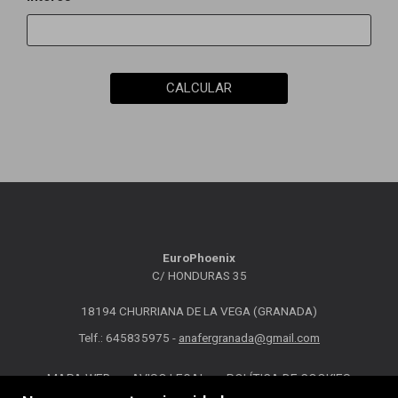
CALCULAR
EuroPhoenix
C/ HONDURAS 35
18194 CHURRIANA DE LA VEGA (GRANADA)
Telf.: 645835975 -
anafergranada@gmail.com
MAPA WEB
AVISO LEGAL
POLÍTICA DE COOKIES