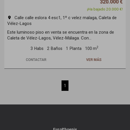
320.000 €
¡Ha bajado 20.000 €!
Calle calle eslora 4 esc1, 1º c velez malaga, Caleta de
room
Vélez-Lagos
Este luminoso piso en venta se encuentra en la zona de
Caleta de Vélez-Lagos, Vélez-Málaga. Con...
2
3
Habs
2
Baños
1
Planta
100 m
CONTACTAR
VER MÁS
1
EuroPhoenix