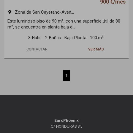
900 €/mes
Zona de San Cayetano-Aven...
room
Este luminoso piso de 90 m², con una superficie útil de 80
m², se encuentra en planta baja d...
2
3
Habs
2
Baños
Bajo
Planta
100 m
CONTACTAR
VER MÁS
1
EuroPhoenix
C/ HONDURAS 35